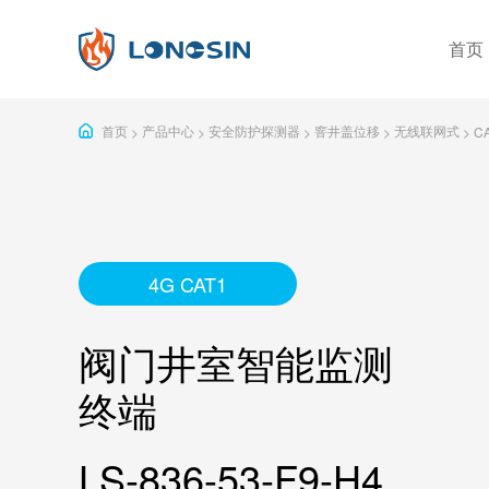
首页
分类筛选
首页
产品中心
安全防护探测器
窨井盖位移
无线联网式
>
>
>
>
>
C
公司简介
企业实力
发展
感烟
火灾探测器
有毒有害气体探测器
独立式
可燃气体探测器
4G CAT1
独立型
安全防护探测器
阀门井室智能监测
警号&闪灯
一年
终端
按钮
LS-836-53-F9-H4