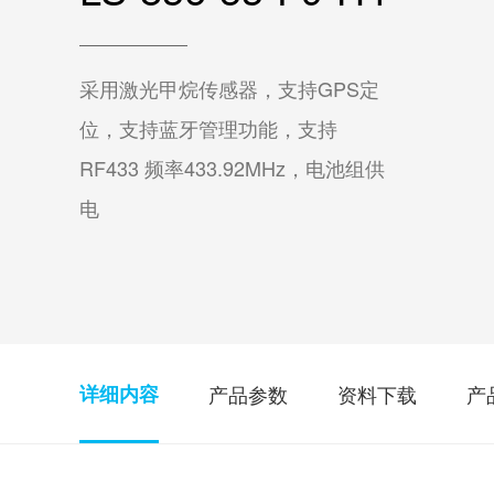
开关&阀门
三年
十年
控制器
采用激光甲烷传感器，支持GPS定
配件
位，支持蓝牙管理功能，支持
RF433 频率433.92MHz，电池组供
电
产品参数
资料下载
产
详细内容