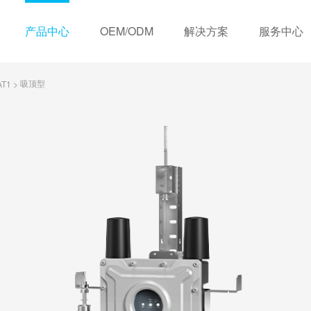
产品中心
OEM/ODM
解决方案
服务中心
吸顶型
AT1
>
历程
OEM定制服务
视频中心
荣誉资质
住宅类
ODM定制服务
下载中心
销售网络
商业类
常见问题
合
无线联网式
有线联网式
三年