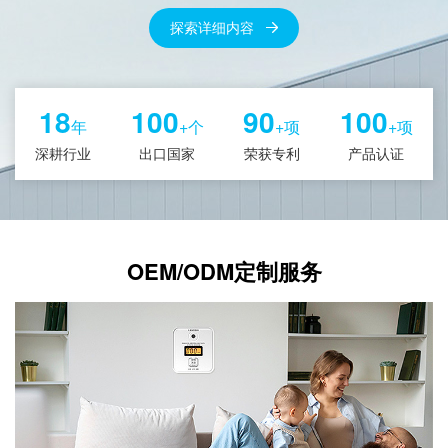
探索详细内容
18
100
90
100
年
+个
+项
+项
深耕行业
出口国家
荣获专利
产品认证
OEM/ODM定制服务