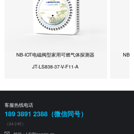
NB-IOT插拔式电磁阀型天燃气探测器
NB
JT-LS838-35C-F11V-A
客服热线电话
189 3891 2388（微信同号）
（24小时）
邮箱：
LS@longsin.cn