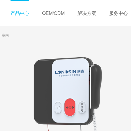
产品中心
OEM/ODM
解决方案
服务中心
室内
>
历程
OEM定制服务
视频中心
荣誉资质
住宅类
ODM定制服务
下载中心
销售网络
商业类
常见问题
合
无线联网式
有线联网式
三年