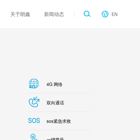
关于朗鑫
新闻动态
EN
作伙伴
工业类
产品新闻
电子画册
公建类
展会现场
行业新闻
联系我们
公司新闻
4G 网络
双向通话
sos紧急求救
一键拨号