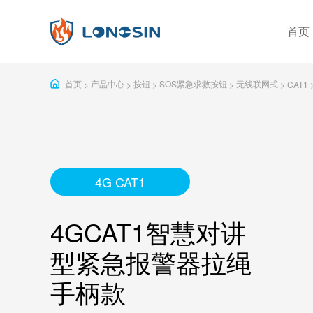
首页
分类筛选
首页
产品中心
按钮
SOS紧急求救按钮
无线联网式
>
>
>
>
>
CAT1
公司简介
企业实力
发展
感烟
火灾探测器
有毒有害气体探测器
独立式
可燃气体探测器
4G CAT1
独立型
安全防护探测器
4GCAT1智慧对讲
警号&闪灯
一年
型紧急报警器拉绳
手柄款
按钮