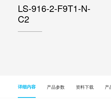
开关&阀门
LS-916-2-F9T1-N-
三年
十年
控制器
C2
配件
产品参数
资料下载
产
详细内容